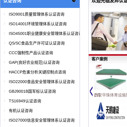
认证咨询
欢迎光临友邦认
ISO9001质量管理体系认证咨询
ISO14001环境管理体系认证咨询
ISO45001职业健康安全管理体系认证咨询
QS/SC食品生产许可证认证咨询
CCC强制性产品认证咨询
客户案例
GAP(良好农业规范)认证咨询
HACCP危害分析关键控制点咨询
ISO22000食品安全管理体系认证咨询
GBJ9001B国军标认证咨询
果业有限责任公司
吴起醋业有限责任公司
延川县锦春食品有限公司
西安华珠体育设施
TS16949认证咨询
有机认证咨询
ISO27000信息安全管理体系认证咨询