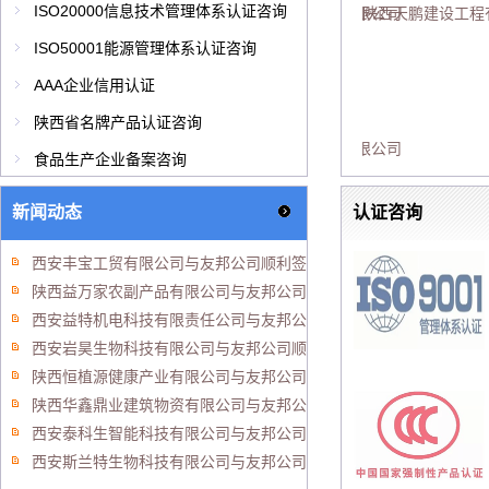
ISO20000信息技术管理体系认证咨询
石化科技有限公司
陕西科原环保节能科技有限公司
宝鸡西北石油机械有限公司
陕西天鹏建设工程
ISO50001能源管理体系认证咨询
AAA企业信用认证
陕西省名牌产品认证咨询
餐饮管理有限公司
陕西福万家食品有限公司
陕西米阅餐饮管理有限公司
食品生产企业备案咨询
新闻动态
认证咨询
西安丰宝工贸有限公司与友邦公司顺利签约..
陕西益万家农副产品有限公司与友邦公司顺利签约..
西安益特机电科技有限责任公司与友邦公司顺利签约..
西安岩昊生物科技有限公司与友邦公司顺利签约..
陕西恒植源健康产业有限公司与友邦公司顺利签约..
陕西华鑫鼎业建筑物资有限公司与友邦公司顺利签约..
西安泰科生智能科技有限公司与友邦公司顺利签约..
西安斯兰特生物科技有限公司与友邦公司顺利签约..